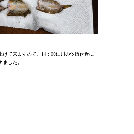
げて来ますので、14：00に川の汐留付近に
キました。
次頁