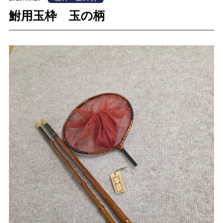
鮒用玉枠 玉の柄