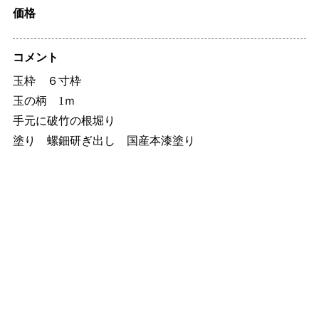
価格
コメント
玉枠 ６寸枠
玉の柄 1ｍ
手元に破竹の根堀り
塗り 螺鈿研ぎ出し 国産本漆塗り
※現在、当サイトで使用してる商品写真を転用した偽物販売サイ
トがございますのでご注意ください。当方で作成したすべての商
品にはブランド名「竿昌」が焼印が押印しております。もしその
ようなサイトを見つけましたらご連絡ください。