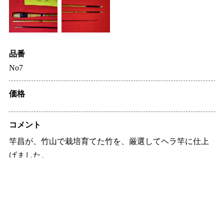
品番
No7
価格
コメント
竿昌が、竹山で栽培育てた竹を、厳選してヘラ竿に仕上
げました。
３本継、2本仕舞い、長さ7尺3寸
デザイン 藤巻、螺鈿研ぎ出し塗り